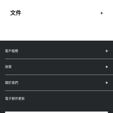
3年保養
波束賦形 : 適用於2.4GHz和5GHz頻帶的隱式和
文件
顯式波束形成。MU-MIMO能夠同時將數據流傳
輸到多個設備
技術規格表
處理器 : 功能強大的四核1.4GHz處理器
快速安裝指南
AX4200三頻WiFi : 2.4GHz (600Mbps†)+
用戶手冊
5GHz (1200Mbps†)，用於連接到互聯網的WiFi
客戶服務
設備。5GHz (2400Mbps†)專用WiFi鏈路，可加
快Orbi 路由器和Orbi 衛星之間的數據連接速度
服務中心地址
政策
產品註冊
埠 : 一個1 Gbps WAN埠和3個LAN千兆位以太網
產品保養及條款
埠
退款政策
關於我們
運輸政策
記憶體 : 512MB NAND快閃記憶體和1GB RAM
查詢
條款及條件
-
Whatsapp：5743-0733
與Amazon Alexa和Google Assistant配合使用
永高(太平洋)有限公司
隱私權政策
-
電郵：enquiry@winco.com.hk
電子郵件更新
: 是
(香港/澳門總代理)
-
熱線：3619-8833
安全性 : 通過NETGEAR Armor™爲您的PC，