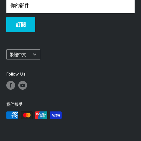
Mac®和移動設備提供全面的防病毒和數據盜竊
你的郵件
保護。基於標準的WiFi安全性(802.11i，帶PSK
的128位AES加密)。訪客WiFi網路可輕鬆爲訪客
訂閱
設定獨立安全的互聯網接入
語
繁體中文
言
Follow Us
我們接受