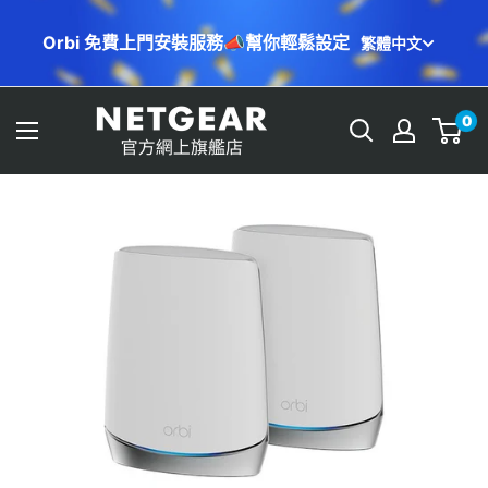
跳
Orbi 免費上門安裝服務📣幫你輕鬆設定
繁體中文
至
內
容
NETGEAR
0
Store
(HK)