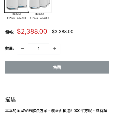
RBK752
RBK752
2-Pack | AX4200
3-Pack | AX4200
銷
$2,388.00
正
$3,388.00
價格:
常
售
價
價
格
數量:
格
售罄
描述
基本的全屋WiFi解決方案。覆蓋面積達5,000平方呎。具有超