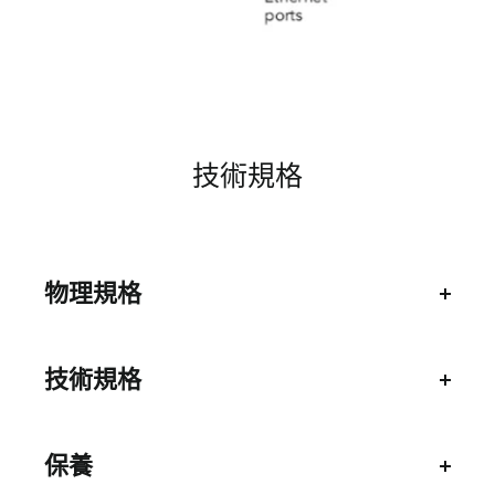
技術規格
物理規格
MESH WiFi 6路由器(RBR750) : 尺寸：9.1 x 7.2
x 7.5英寸，重量：1.9磅
技術規格
Mesh WiFi 6衛星(RBS750) : 尺寸：9.1 x 7.2 x
WiFi覆蓋範圍 : 5,000平方呎
7.5英寸，重量：1.9磅
保養
Orbi 路由器(AX4200) : 六(6)個高性能內置天
線，帶高功率放大器