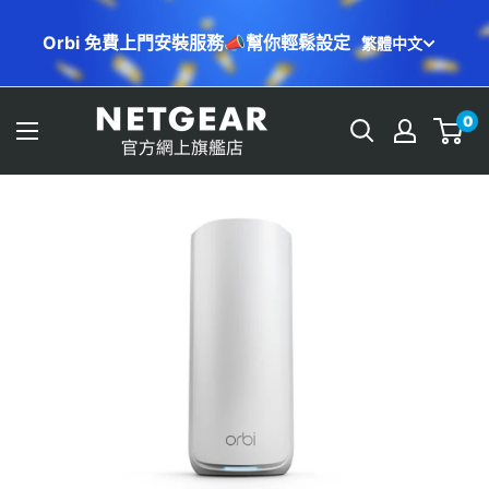
跳
Orbi 免費上門安裝服務📣幫你輕鬆設定
繁體中文
至
內
容
NETGEAR
0
Store
(HK)