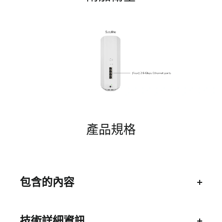
產品規格
包含的內容
Orbi WiFi 7衛星(RBE870) (1)
技術詳細資訊
2米(6英尺)以太網電纜 (1)