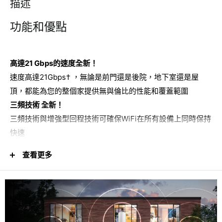
描述
功能和優點
高達21 Gbps的速度
全新！
速度高達21Gbps† ，無論是前門還是後院，地下室還是屋
頂，都能為您的整個家提供無與倫比的性能和覆蓋範圍
三頻技術
全新！
三頻技術與增強型回程技術可確保WiFi在所有設備上同時保持
快速
可擴展WiFi覆蓋範圍
查看更多
輕鬆為現有Orbi 870系列Mesh系統或路由器的增加3,000平
方呎 額外WiFi 7覆蓋範圍。
360°WiFi覆蓋範圍
優雅的全新設計和高性能天線可在您家的每個角落提供卓越的
360°WiFi覆蓋，無論佈局如何