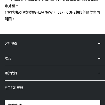
WiFi覆蓋範圍最大3,000平方呎
數據機。
速度Orbi BE21000 (11520 + 8640 + 688
1 客戶端必須支援6GHz頻段(WiFi 6E)。6GHz頻段僅限於室內
Mbps)†
範圍。
具有專用回程功能的同步三頻WiFi
處理器四核1.5GHz處理器
記憶體4GB快閃記憶體和2GB RAM
客戶服務
8條高性能內置天線，帶高功率放大器
服務中心地址
4個10/100/1000/2500 Mbps千兆以太網LAN埠
政策
產品註冊
(每個)
產品保養及條款
退款政策
關於我們
運輸政策
查詢
衛星
條款及條件
-
Whatsapp：5743-0733
永高(太平洋)有限公司
WiFi覆蓋範圍最大3,000平方呎
隱私權政策
-
電郵：enquiry@winco.com.hk
電子郵件更新
(香港/澳門總代理)
速度Orbi BE21000 (11520 + 8640 + 688
-
熱線：3619-8833
Mbps)†