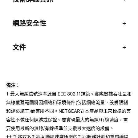
電源適配器 (1)
高度
快速入門指南 (1)
10.64英寸(270.3毫米)
網路安全性
寬度
Orbi App
5.78英寸(146.8毫米)
易於安裝和管理
文件
深度
用於安全訪問的獨立WiFi網路：
4.43英寸(112.4毫米)
技術規格表
連接的家庭設備的主網路物聯網設備的物聯網網
重量
快速安裝指南
路訪客網路
2.65 lb
用戶手冊
WPA3:
備注：
WiFi覆蓋範圍最大9,000平方呎*
以安全WiFi連線至裝置
† 最大無線信號速率源自IEEE 802.11規範。實際數據吞吐量和
設備多達150個設備
無線覆蓋範圍將因網絡和環境條件(包括網絡流量，設備限制
要求高速互聯網連接到現有數據機或閘道器
和建築施工)而有所不同。NETGEAR對本產品與未來標準的兼
容性不做任何陳述或保證。要實現最大的無線/有線速度，需
要使用最新的無線/有線標準並支援最大速度的設備。
路由器
†† 千兆或多千兆互聯網速度所需的千兆服務計劃和兼容纜線