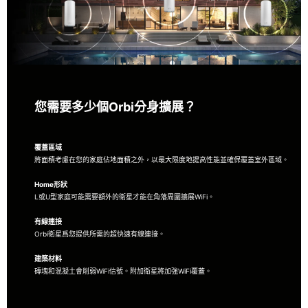
重新詮釋速度和可靠性
††
2.5 Gbps
以太網埠為有線連接和2.5 Gbps有線回程提供無
與倫比的速度和可靠性
輕鬆設定。
只需打開Orbi 衛星並使用Orbi應用程式進行設定即可
您需要多少個Orbi分身擴展？
加購產品資料：
覆蓋區域
將面積考慮在您的家庭佔地面積之外，以最大限度地提高性能並確保覆蓋室外區域。
NETGEAR (MS105) 5 Ports Multi-Gigabit Ethernet
非網
Home形狀
管交換機
L或U型家庭可能需要額外的衛星才能在角落周圍擴展WiFi。
NETGEAR (MS308) 8 Ports Multi-Gigabit Ethernet
非網
有線連接
管交換機
Orbi衛星爲您提供所需的超快速有線連接。
NETGEAR (MS108UP) 8 Ports Multi-Gigabit Ethernet
非
建築材料
PoE+/PoE++
磚塊和混凝土會削弱WiFi信號。附加衛星將加強WiFi覆蓋。
網管
交換機
Nighthawk (A8000)
AXE3000 WiFi 6E USB 3.0
三頻
接