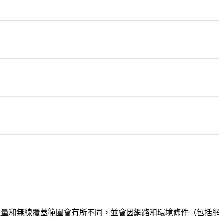
GHz/5GHz) 支援MU-MIMO的路由器改善數據傳輸
資料吞吐量和無線覆蓋範圍會有所不同，並會因網路和環境條件（包括