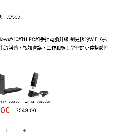
號：
A7500
ows®10和11 PC和手提電腦升級 到更快的WiFi 6技
串流媒體，視訊會議，工作和線上學習的更佳整體性
iFi 7 | BE6500
WiFi 6E | AXE3000
.00
正
$549.00
常
價
格