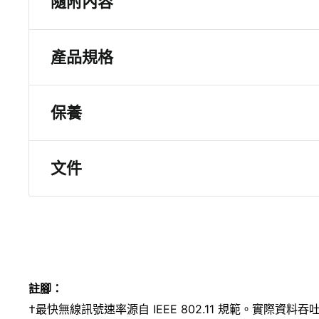
隨附內容
無線AX1800 WiFi 6 USB 3.0轉接器(A7500)
產品規格
USB
快速入門指南
高度3.66英寸(93.0毫米)
保養
寬度0.57英寸(14.45毫米)
深度1.24英寸(31.4mm)
2年保養
重量0.99盎司(28克)
文件
WiFi技術
技術規格表
速度和性能AX1800
快速安裝指南
USBUSB 3.0連接器
用戶手冊
MU-MIMO每頻道 2-stream MU-MIMO (2.4
OFDMA可將數據高效傳輸至設備§
註腳：
系統要求
†最快無線訊號速率源自 IEEE 802.11 規範。實際