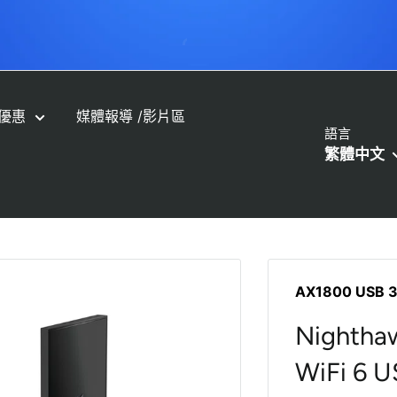
Orbi 免費上門安裝服務📣幫你輕
優惠
媒體報導 /影片區
語言
繁體中文
AX1800 USB 
Nightha
WiFi 6 