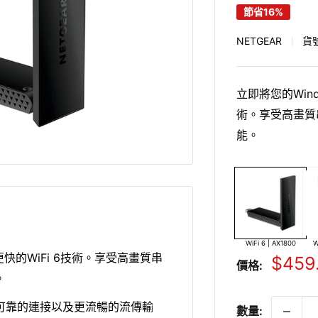
節省16%
NETGEAR
貨
立即將您的Wind
術。享受高畫質
能。
WiFi 6 | AX1800
W
到更快的WiFi 6技術。享受高畫質串
銷
$459
價格:
售
。
價
更可靠的連接以及更流暢的流傳輸
數量:
格