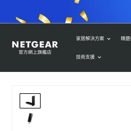
跳
至
內
容
家居解決方案
精選
NETGEAR
Store
技術支援
(HK)