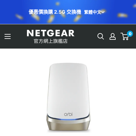
跳
優惠價換購 2.5G 交換機
繁體中文
至
內
容
NETGEAR
0
Store
(HK)