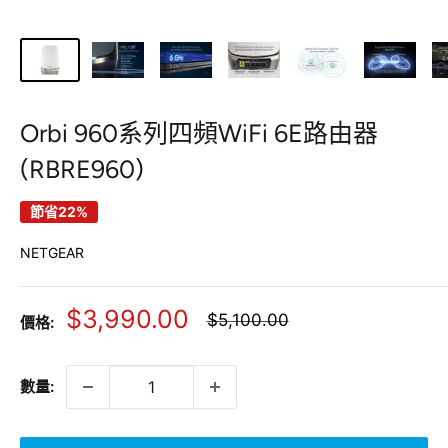
Orbi 960系列四頻WiFi 6E路由器
(RBRE960)
節省22%
NETGEAR
銷
$3,990.00
正
$5,100.00
價格:
常
售
價
價
格
數量:
格