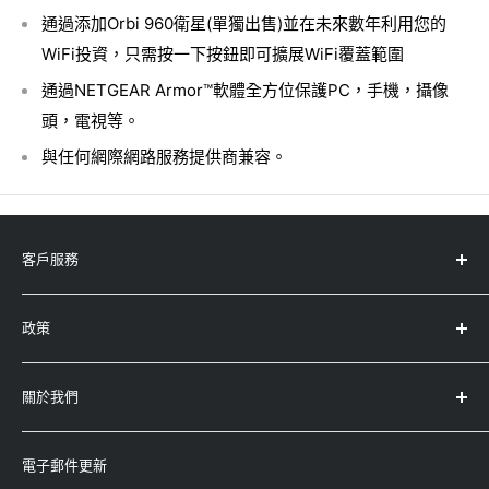
通過添加Orbi 960衛星(單獨出售)並在未來數年利用您的
WiFi投資，只需按一下按鈕即可擴展WiFi覆蓋範圍
通過NETGEAR Armor™軟體全方位保護PC，手機，攝像
頭，電視等。
與任何網際網路服務提供商兼容。
客戶服務
服務中心地址
政策
產品註冊
產品保養及條款
退款政策
關於我們
運輸政策
查詢
條款及條件
-
Whatsapp：5743-0733
永高(太平洋)有限公司
隱私權政策
-
電郵：enquiry@winco.com.hk
電子郵件更新
(香港/澳門總代理)