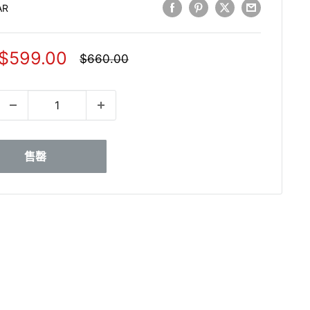
AR
銷
$599.00
正
$660.00
常
售
價
價
格
格
售罄