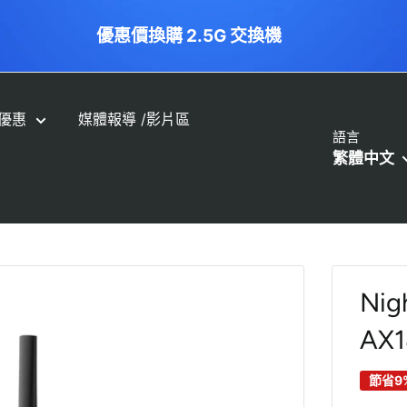
優惠價換購 2.5G 交換機
優惠
媒體報導 /影片區
語言
繁體中文
Nig
AX1
節省9