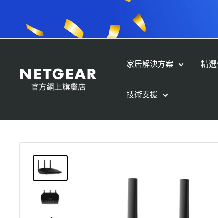
跳
至
內
容
家居解決方案
精選
NETGEAR
Store
技術支援
(HK)