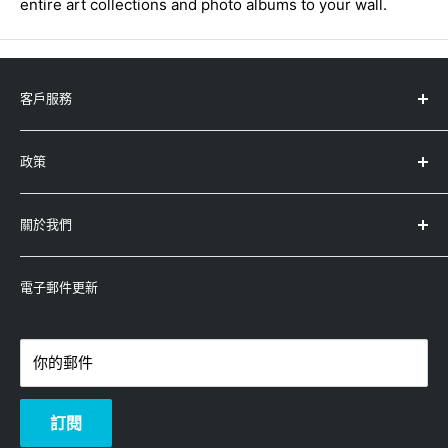
entire art collections and photo albums to your wall.
客戶服務
服務中心地址
政策
產品註冊
產品保養及條款
退款政策
關於我們
運輸政策
查詢
條款及條件
-
Whatsapp：5743-0733
永高(太平洋)有限公司
隱私權政策
-
電郵：enquiry@winco.com.hk
電子郵件更新
(香港/澳門總代理)
-
熱線：3619-8833
你的郵件
訂閱