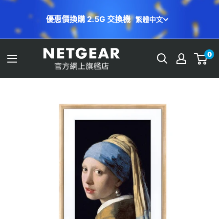
跳
繁體中文
至
Orbi 免費上門安裝服務📣幫你輕鬆設定
內
容
NETGEAR
0
Store
(HK)