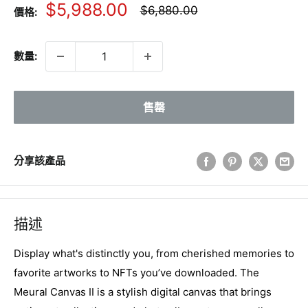
銷
$5,988.00
正
$6,880.00
價格:
常
售
價
價
格
數量:
格
售罄
分享該產品
描述
Display what's distinctly you, from cherished memories to
favorite artworks to NFTs you’ve downloaded. The
Meural Canvas II is a stylish digital canvas that brings