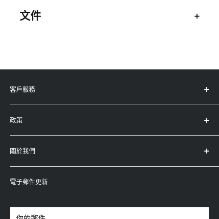
—TDD：2300/2500/2600MHz
文件
UMTSDC-HSPA+(最高42Mbps)：
900/1200MHz
技術規格表
電源適配器 : 直流5V，2A
快速安裝指南
USB Type-C電纜
外部埠 : 一(1)個USB Type-C用於供電
客戶服務
兩(2)個千兆位以太網埠**
服務中心地址
一(1)個Nano SIM插槽
政策
產品註冊
兩(2)個TS9射頻埠
產品保養及條款
退款政策
關於我們
運輸政策
查詢
條款及條件
-
Whatsapp：5743-0733
永高(太平洋)有限公司
隱私權政策
-
電郵：enquiry@winco.com.hk
電子郵件更新
(香港/澳門總代理)
-
熱線：3619-8833
你的郵件