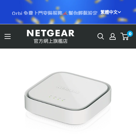
跳
Orbi 免費上門安裝服務📣幫你輕鬆設定
繁體中文
至
內
容
NETGEAR
0
Store
(HK)