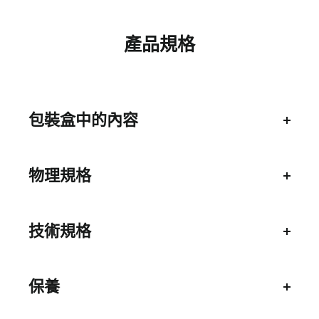
產品規格
包裝盒中的內容
LM1200 4G LTE數據機
物理規格
USB電源適配器
USB Type-C電纜
尺寸 : 4.56 x 4.56 x 1.27英寸(116 x 116 x
以太網電纜
32.25毫米)
技術規格
快速入門指南
重量 : 0.39磅(180克)
頻段支持 : LTE CAT 4 (高達150Mbps DL和
50Mbps UL)：
保養
—FDD：700/800/900/1800/2100/2600MHz
1年保養