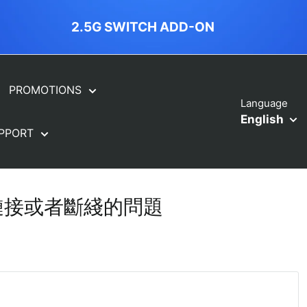
ORBI FREE INSTALLATION
PROMOTIONS
Language
English
PPORT
星鏈接或者斷綫的問題