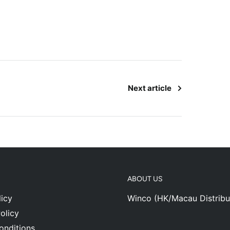
Next article
ABOUT US
icy
Winco (HK/Macau Distribu
olicy
onditions