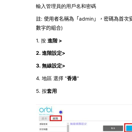
輸入管理員的用戶名和密碼
註
:
使用者名稱為「
admin
」，密碼為首次
數字的組合
)
1. 按
進階
>
2.
進階設定
>
3.
無線設定
>
4. 地區 選擇 "
香港
"
5. 按
套用