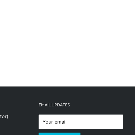
EMAIL UPDATES
tor)
Your email