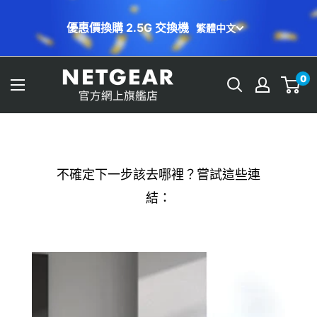
跳
繁體中文
至
Orbi 免費上門安裝服務📣幫你輕鬆設定
內
容
NETGEAR
0
Store
(HK)
不確定下一步該去哪裡？嘗試這些連
結：