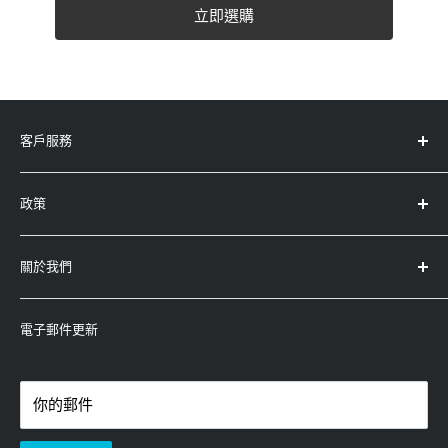
立即選購
客戶服務
服務中心地址
政策
產品註冊
產品保養及條款
退款政策
關於我們
運輸政策
查詢
條款及條件
-
Whatsapp：5743-0733
永高(太平洋)有限公司
隱私權政策
-
電郵：enquiry@winco.com.hk
電子郵件更新
(香港/澳門總代理)
-
熱線：3619-8833
你的郵件