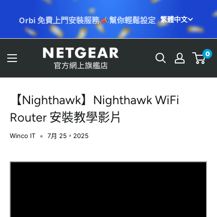
跳
Orbi 免費上門安裝服務📣幫你輕鬆設定
繁體中文
至
內
容
NETGEAR
0
Store
(HK)
【Nighthawk】Nighthawk WiFi
Router 安裝教學影片
Winco IT
7月 25，2025