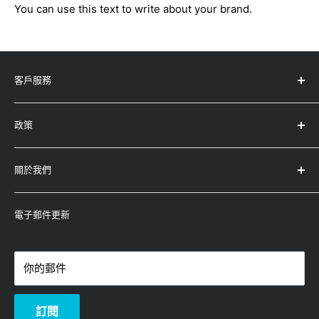
You can use this text to write about your brand.
客戶服務
服務中心地址
政策
產品註冊
產品保養及條款
退款政策
關於我們
運輸政策
查詢
條款及條件
-
Whatsapp：5743-0733
永高(太平洋)有限公司
隱私權政策
-
電郵：enquiry@winco.com.hk
電子郵件更新
(香港/澳門總代理)
-
熱線：3619-8833
你的郵件
訂閱